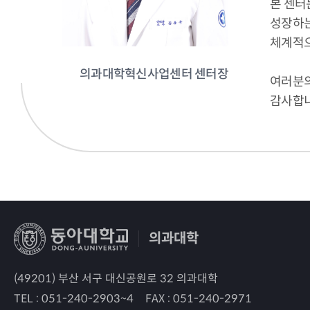
본 센터
성장하는
체계적으
의과대학혁신사업센터 센터장
여러분의
감사합니
의과대학
(49201) 부산 서구 대신공원로 32 의과대학
TEL :
051-240-2903~4
FAX :
051-240-2971