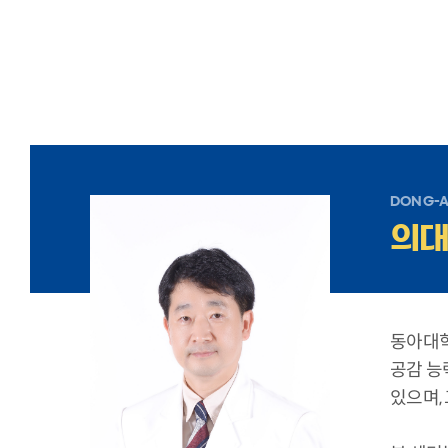
DONG-A
의
동아대학
공감 능
있으며,